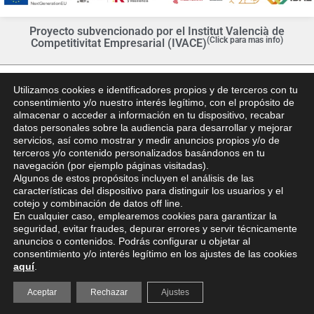
Proyecto subvencionado por el Institut Valencià de
(Click para mas info)
Competitivitat Empresarial (IVACE)
Utilizamos cookies e identificadores propios y de terceros con tu
consentimiento y/o nuestro interés legítimo, con el propósito de
almacenar o acceder a información en tu dispositivo, recabar
datos personales sobre la audiencia para desarrollar y mejorar
servicios, así como mostrar y medir anuncios propios y/o de
Web Oficial - Mejor Precio Garantizado
terceros y/o contenido personalizados basándonos en tu
navegación (por ejemplo páginas visitadas).
Calle Arrecife, 7, 03185 Torrevieja, Alicante – España |
Algunos de estos propósitos incluyen el análisis de las
reservas@hoteltorrejoven.com
características del dispositivo para distinguir los usuarios y el
+34 965 70 71 45
cotejo y combinación de datos off line.
En cualquier caso, emplearemos cookies para garantizar la
seguridad, evitar fraudes, depurar errores y servir técnicamente
anuncios o contenidos. Podrás configurar u objetar al
consentimiento y/o interés legítimo en los ajustes de las cookies
aquí
.
© 2019 Hotel Torrejoven by
AVIRATO
Aceptar
Rechazar
Ajustes
Política de Cookies
|
Aviso Legal
|
Política de Privacidad