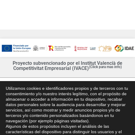
Proyecto subvencionado por el Institut Valencià de
(Click para mas info)
Competitivitat Empresarial (IVACE)
Utilizamos cookies e identificadores propios y de terceros con tu
consentimiento y/o nuestro interés legítimo, con el propósito de
almacenar o acceder a información en tu dispositivo, recabar
datos personales sobre la audiencia para desarrollar y mejorar
servicios, así como mostrar y medir anuncios propios y/o de
Web Oficial - Mejor Precio Garantizado
terceros y/o contenido personalizados basándonos en tu
navegación (por ejemplo páginas visitadas).
Calle Arrecife, 7, 03185 Torrevieja, Alicante – España |
Algunos de estos propósitos incluyen el análisis de las
reservas@hoteltorrejoven.com
características del dispositivo para distinguir los usuarios y el