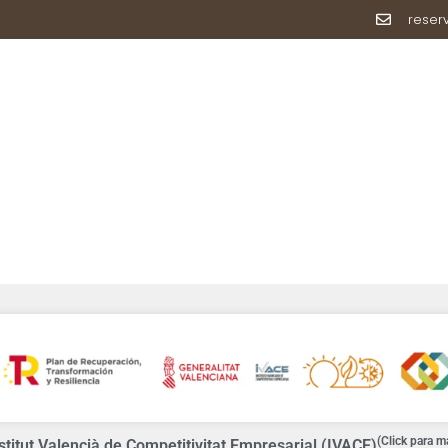
reser
HABITACIONES
INSTALACIONES
CYC
RESERVAS
(Click para m
titut Valencià de Competitivitat Empresarial (IVACE)