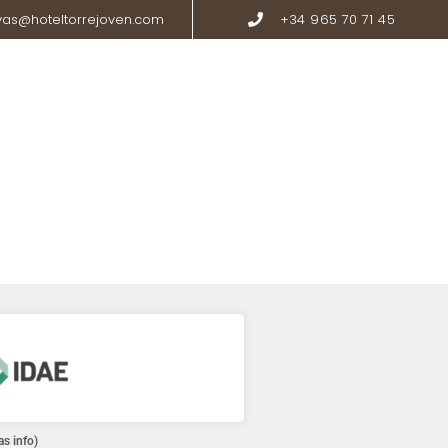
vas@hoteltorrejoven.com
+34 965 70 71 45
LING
PROMOCIONES
CONTACTO
as info)