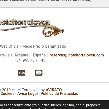
Web Oficial - Mejor Precio Garantizado
orrevieja, Alicante – España |
reservas@hoteltorrejoven.com
+34 965 70 71 45
 2019 Hotel Torrejoven by
AVIRATO
e Cookies
|
Aviso Legal
|
Política de Privacidad
on tu consentimiento y/o nuestro interés legítimo, con el propósito